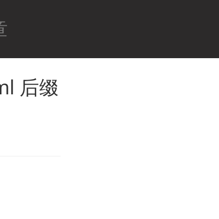
章
ml 后缀