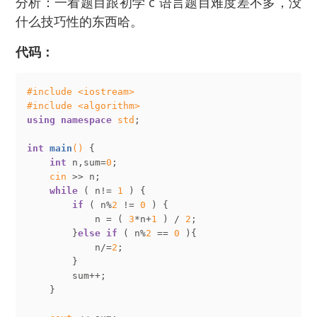
分析：一看题目跟初学 c 语言题目难度差不多，没
什么技巧性的东西哈。
代码：
#
include
<iostream>
#
include
<algorithm>
using
namespace
std
;

int
main
()
{

int
 n,sum=
0
;

cin
 >> n;

while
 ( n!= 
1
 ) {

if
 ( n%
2
 != 
0
 ) {

            n = ( 
3
*n+
1
 ) / 
2
;

        }
else
if
 ( n%
2
 == 
0
 ){

            n/=
2
;

        }

        sum++;

    }
