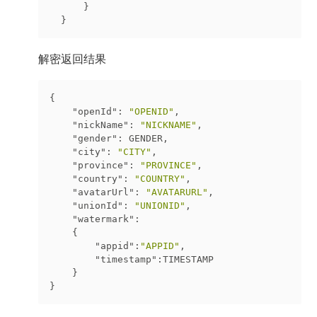
      }

解密返回结果
{

"openId"
: 
"OPENID"
,

"nickName"
: 
"NICKNAME"
,

"gender"
: GENDER,

"city"
: 
"CITY"
,

"province"
: 
"PROVINCE"
,

"country"
: 
"COUNTRY"
,

"avatarUrl"
: 
"AVATARURL"
,

"unionId"
: 
"UNIONID"
,

"watermark"
:

    {

"appid"
:
"APPID"
,

"timestamp"
:TIMESTAMP

    }
