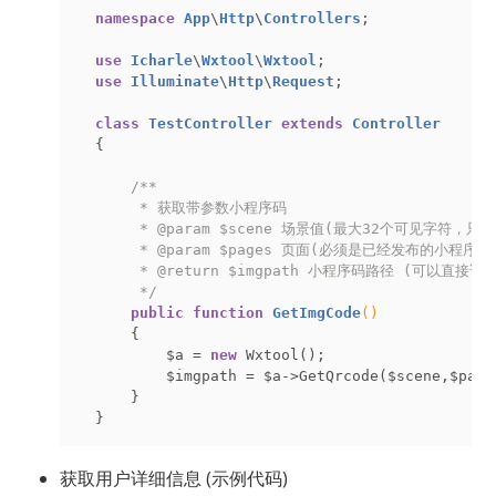
namespace
App
\
Http
\
Controllers
;

use
Icharle
\
Wxtool
\
Wxtool
;

use
Illuminate
\
Http
\
Request
;

class
TestController
extends
Controller
{    

/**

       * 获取带参数小程序码

       * 
@param
 $scene 场景值(最大32个可见字符，
       * 
@param
 $pages 页面(必须是已经发布的小程序存
       * 
@return
 $imgpath 小程序码路径 (可以直接访问 ht
       */
public
function
GetImgCode
()
{

          $a = 
new
 Wxtool();

          $imgpath = $a->GetQrcode($scene,$pages
      }

获取用户详细信息 (示例代码)