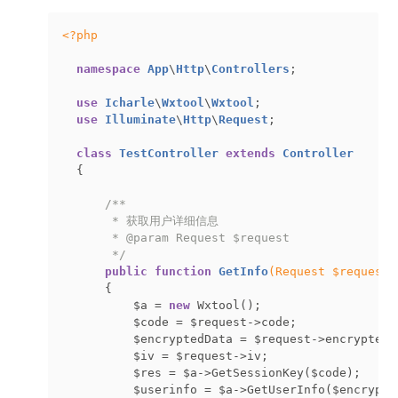
<?php
namespace
App
\
Http
\
Controllers
;

use
Icharle
\
Wxtool
\
Wxtool
;

use
Illuminate
\
Http
\
Request
;

class
TestController
extends
Controller
{    

/**

       * 获取用户详细信息

       * 
@param
 Request $request

       */
public
function
GetInfo
(Request $request)
{

          $a = 
new
 Wxtool();

          $code = $request->code;              
          $encryptedData = $request->encryptedD
          $iv = $request->iv;                  
          $res = $a->GetSessionKey($code);     
          $userinfo = $a->GetUserInfo($encrypte