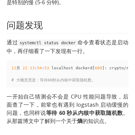
是特别的慢 (5-6 分钟)。
问题发现
通过
命令查看状态是启动
systemctl status docker
中，再仔细看了一下发现有一行。
12
月 
22
13
:
54
:
53
 localhost dockerd[
609
]: crypto/
ran
# 大概意思是：等待60秒从内核中获取随机数。
一开始自己猜测会不会是 CPU 性能问题导致，后
面查了一下，前辈也有遇到 logstash 启动缓慢的
问题，也同样说
等待 60 秒从内核中获取随机数
。
从那篇博文中了解到一个关于
熵
的知识点。